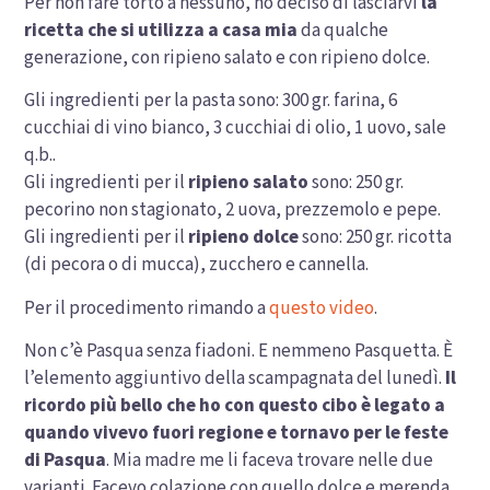
Per non fare torto a nessuno, ho deciso di lasciarvi
la
ricetta che si utilizza a casa mia
da qualche
generazione, con ripieno salato e con ripieno dolce.
Gli ingredienti per la pasta sono: 300 gr. farina, 6
cucchiai di vino bianco, 3 cucchiai di olio, 1 uovo, sale
q.b..
Gli ingredienti per il
ripieno salato
sono: 250 gr.
pecorino non stagionato, 2 uova, prezzemolo e pepe.
Gli ingredienti per il
ripieno dolce
sono: 250 gr. ricotta
(di pecora o di mucca), zucchero e cannella.
Per il procedimento rimando a
questo video
.
Non c’è Pasqua senza fiadoni. E nemmeno Pasquetta. È
l’elemento aggiuntivo della scampagnata del lunedì.
Il
ricordo più bello che ho con questo cibo è legato a
quando vivevo fuori regione e tornavo per le feste
di Pasqua
. Mia madre me li faceva trovare nelle due
varianti. Facevo colazione con quello dolce e merenda