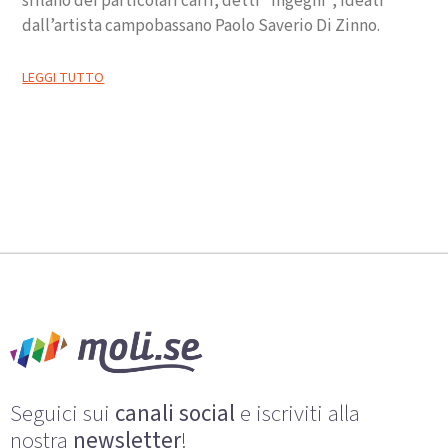
sfilano dei particolari carri, detti “ingegni”, ideati
dall’artista campobassano Paolo Saverio Di Zinno.
LEGGI TUTTO
Seguici sui
canali social
e iscriviti alla
nostra
newsletter
!